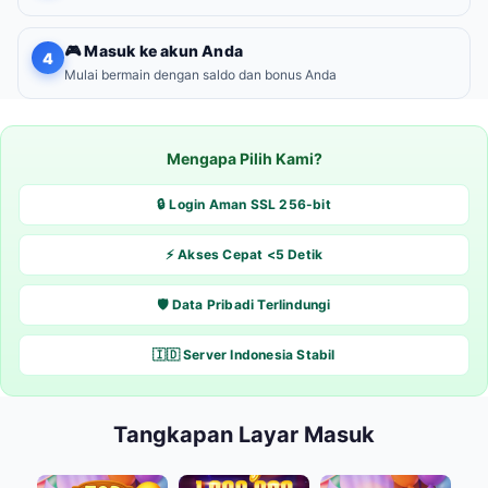
🎮 Masuk ke akun Anda
4
Mulai bermain dengan saldo dan bonus Anda
Mengapa Pilih Kami?
🔒 Login Aman SSL 256-bit
⚡ Akses Cepat <5 Detik
🛡️ Data Pribadi Terlindungi
🇮🇩 Server Indonesia Stabil
Tangkapan Layar Masuk