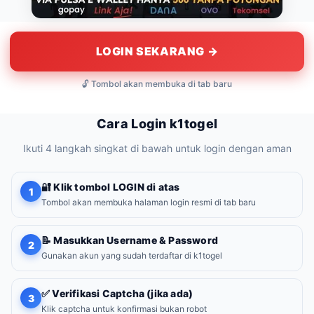
LOGIN SEKARANG →
🔓 Tombol akan membuka di tab baru
Cara Login k1togel
Ikuti 4 langkah singkat di bawah untuk login dengan aman
🔐 Klik tombol LOGIN di atas
1
Tombol akan membuka halaman login resmi di tab baru
📝 Masukkan Username & Password
2
Gunakan akun yang sudah terdaftar di k1togel
✅ Verifikasi Captcha (jika ada)
3
Klik captcha untuk konfirmasi bukan robot