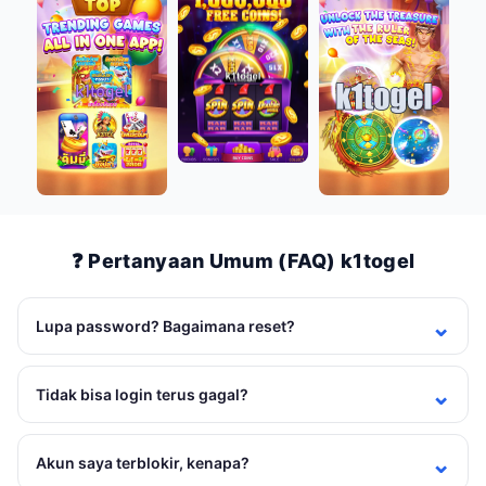
❓ Pertanyaan Umum (FAQ) k1togel
Lupa password? Bagaimana reset?
Tidak bisa login terus gagal?
Akun saya terblokir, kenapa?