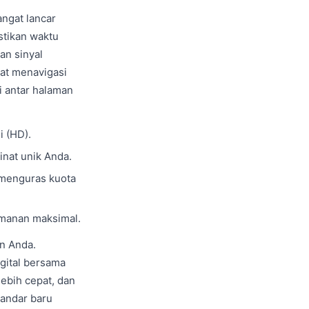
ngat lancar
stikan waktu
an sinyal
pat menavigasi
i antar halaman
i (HD).
nat unik Anda.
 menguras kuota
amanan maksimal.
an Anda.
gital bersama
ebih cepat, dan
tandar baru