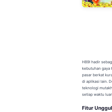
H89I hadir sebag
kebutuhan gaya h
pasar berkat kur
di aplikasi lain
teknologi mutakh
setiap waktu lua
Fitur Unggu