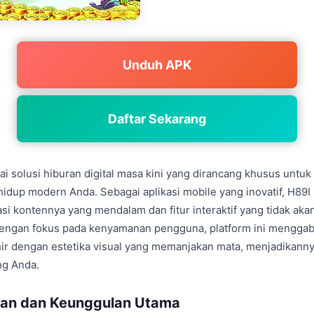
Unduh APK
Daftar Sekarang
ai solusi hiburan digital masa kini yang dirancang khusus unt
idup modern Anda. Sebagai aplikasi mobile yang inovatif, H89I
asi kontennya yang mendalam dan fitur interaktif yang tidak ak
. Dengan fokus pada kenyamanan pengguna, platform ini mengg
ir dengan estetika visual yang memanjakan mata, menjadikanny
ng Anda.
lan dan Keunggulan Utama